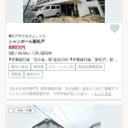
松戸市小金きよしケ丘
シャンボール新松戸
880
万円
5階 / 44.04㎡ / 1R /築52年
常磐緩行線「北小金」駅 徒歩13分
常磐緩行線「新松戸」駅 徒歩24分
陽当り良好
角部屋
バス・トイレ別
室内洗濯機置場
電気有
都市ガス
【おすすめPOINT】 JR常磐緩行線「北小金駅」徒歩１２分♪７階建てマ
ンションの５階角部屋です。小中学校が近くにあり、...
もっと見る
中古一戸建