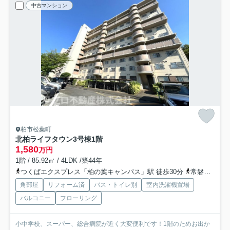
中古マンション
柏市松葉町
北柏ライフタウン3号棟1階
1,580
万円
1階 / 85.92㎡ / 4LDK /築44年
つくばエクスプレス「柏の葉キャンパス」駅 徒歩30分
常磐緩行線「北柏」駅 徒歩32分
角部屋
リフォーム済
バス・トイレ別
室内洗濯機置場
バルコニー
フローリング
小中学校、スーパー、総合病院が近く大変便利です！1階のためお出か