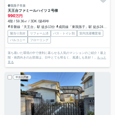
我孫子市泉
天王台ファミールハイツ２号棟
990
万円
4階 / 59.36㎡ / 3DK /築49年
常磐線「天王台」駅 徒歩13分
成田線「東我孫子」駅 徒歩24分
常
陽当り良好
リフォーム済
バス・トイレ別
室内洗濯機置場
バルコニー
フローリング
落ち着いた環境の中で便利に暮らせる人気のマンションのご紹介！最上
階・南西向きのお部屋は、日中とても明るく、風通しも良好！...
もっと
見る
中古一戸建