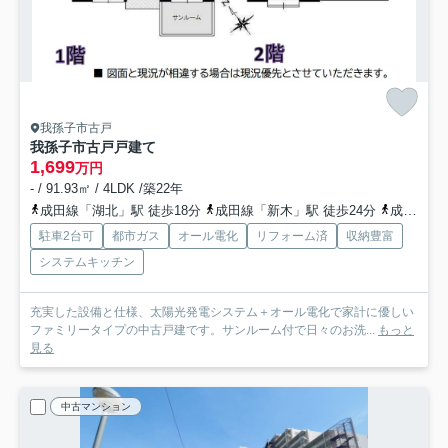
我孫子市古戸
我孫子市古戸戸建て
1,699
万円
- / 91.93㎡ / 4LDK /築22年
成田線「湖北」駅 徒歩18分
成田線「新木」駅 徒歩24分
成田線「布佐」駅 徒歩63分
駐車2台可
都市ガス
オール電化
リフォーム済
収納豊富
システムキッチン
充実した設備と仕様、太陽光発電システム＋オール電化で家計に優しい
ファミリータイプの中古戸建です。サンルーム付で日々のお洗...
もっと
見る
中古マンション