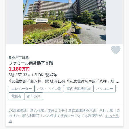
松戸市日暮
ファミール南常盤平８階
1,180
万円
8階 / 57.32㎡ / 3LDK /築47年
武蔵野線「新八柱」駅 徒歩15分
京成電鉄松戸線「八柱」駅 徒歩15分
エレベーター
バス・トイレ別
室内洗濯機置場
バルコニー
電気有
都市ガス
JR武蔵野線「新八柱駅」徒歩１５分！新京成電鉄松戸線「八柱」駅「み
のり台」駅も利用可！バス停まで徒歩１分でとても利便性が...
もっと見
る