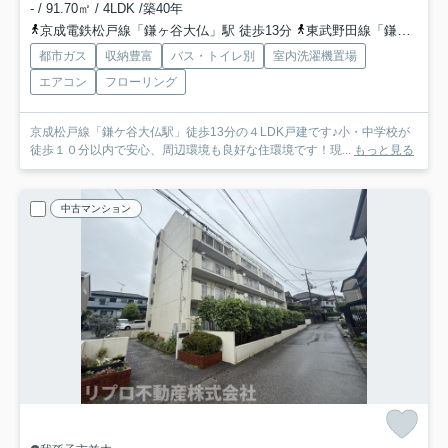
- / 91.70㎡ / 4LDK /築40年
京成電鉄松戸線「鎌ヶ谷大仏」駅 徒歩13分
東武野田線「鎌ケ谷」駅 徒歩25分
都市ガス
収納豊富
バス・トイレ別
室内洗濯機置場
エアコン
フローリング
京成松戸線「鎌ケ谷大仏駅」徒歩13分の４LDK戸建です♪小・中学校が
徒歩１０分以内で安心、周辺環境も良好な住環境です！現...
もっと見る
中古マンション