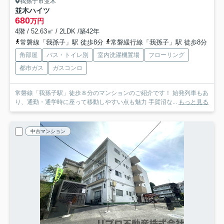
我孫子市並木
並木ハイツ
680
万円
4階 / 52.63㎡ / 2LDK /築42年
常磐線「我孫子」駅 徒歩8分
常磐緩行線「我孫子」駅 徒歩8分
角部屋
バス・トイレ別
室内洗濯機置場
フローリング
都市ガス
ガスコンロ
常磐線「我孫子駅」徒歩８分のマンションのご紹介です！ 始発列車もあ
り、通勤・通学時に座って移動しやすい点も魅力 手賀沼な...
もっと見る
中古マンション