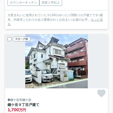
カウンターキッチン
浴室１坪以上
大変きれいに使用されていた５LDKのゆったり間取りの戸建てです♪建
具、内装等こだわりがあり愛着がわくお住まい♪お庭のお手...
もっと見
る
中古一戸建
鎌ケ谷市鎌ケ谷
鎌ケ谷９丁目戸建て
1,700
万円