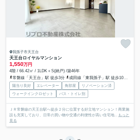
我孫子市天王台
天王台ロイヤルマンション
1,550
万円
4階 / 66.42㎡ / 1LDK＋S(納戸) /築46年
常磐線「天王台」駅 徒歩3分
成田線「東我孫子」駅 徒歩10分
常磐
陽当り良好
エレベーター
角部屋
リノベーション済
ウォークインクロゼット
バス・トイレ別
ＪＲ常磐線の天王台駅へ徒歩２分に位置する好立地マンション！商業施
設も充実しており、日常の買い物や交通の利便性が高い住宅地...
もっと
見る