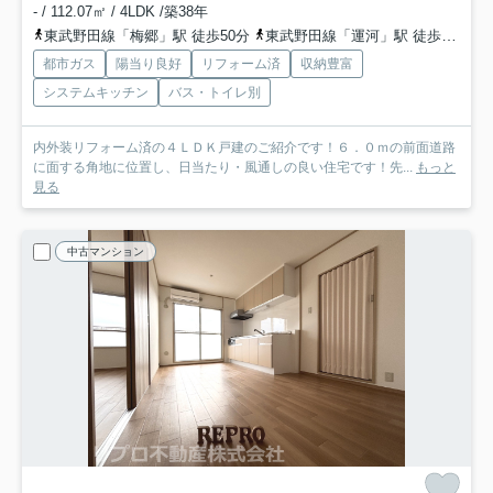
- / 112.07㎡ / 4LDK /築38年
東武野田線「梅郷」駅 徒歩50分
東武野田線「運河」駅 徒歩45分
都市ガス
陽当り良好
リフォーム済
収納豊富
システムキッチン
バス・トイレ別
内外装リフォーム済の４ＬＤＫ戸建のご紹介です！６．０ｍの前面道路
に面する角地に位置し、日当たり・風通しの良い住宅です！先...
もっと
見る
中古マンション