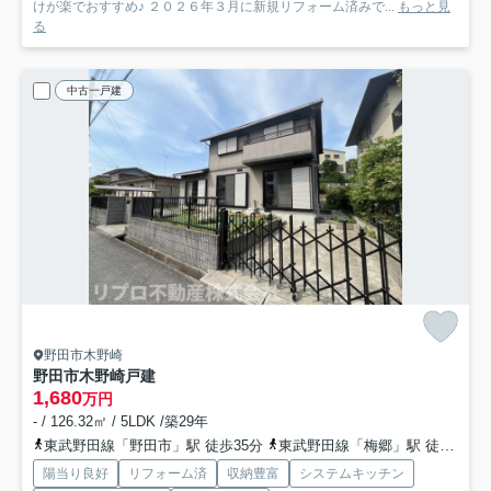
けが楽でおすすめ♪ ２０２６年３月に新規リフォーム済みで...
もっと見
る
中古一戸建
野田市木野崎
野田市木野崎戸建
1,680
万円
- / 126.32㎡ / 5LDK /築29年
東武野田線「野田市」駅 徒歩35分
東武野田線「梅郷」駅 徒歩37分
陽当り良好
リフォーム済
収納豊富
システムキッチン