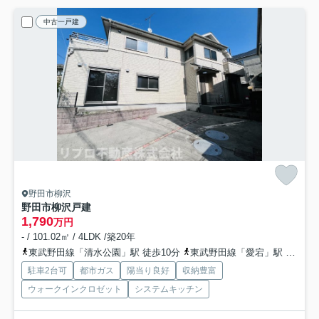
中古一戸建
野田市柳沢
野田市柳沢戸建
1,790
万円
- / 101.02㎡ / 4LDK /築20年
東武野田線「清水公園」駅 徒歩10分
東武野田線「愛宕」駅 徒歩12分
駐車2台可
都市ガス
陽当り良好
収納豊富
ウォークインクロゼット
システムキッチン