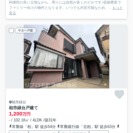
利便性の良い立地ながら、周りには自然が多くのどかです♪収納豊富で
ファミリー向けの物件となります。いつでも内見可能なため、...
もっと
見る
中古一戸建
柏市緑台
柏市緑台戸建て
1,200
万円
- / 102.18㎡ / 4LDK /築31年
常磐線「柏」駅 徒歩54分
常磐緩行線「北柏」駅 徒歩63分
東武野