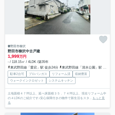
野田市柳沢
野田市柳沢中古戸建
1,999
万円
- / 118.15㎡ / 4LDK /築35年
東武野田線「愛宕」駅 徒歩24分
東武野田線「清水公園」駅 徒歩29分
駐車2台可
プロパンガス
リフォーム済
収納豊富
ウォークインクロゼット
システムキッチン
土地面積４７坪以上、延べ床面積３５．７４坪以上、現在リフォーム中
の４LDKのご紹介です♪安心保障付きの物件で新生活をスタ...
もっと見
る