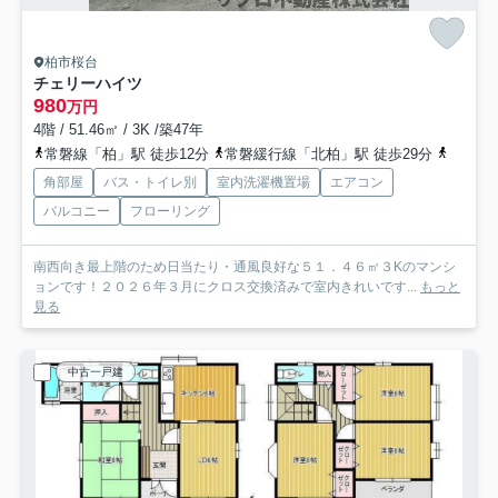
柏市桜台
チェリーハイツ
980
万円
4階 / 51.46㎡ / 3K /築47年
常磐線「柏」駅 徒歩12分
常磐緩行線「北柏」駅 徒歩29分
東武野
角部屋
バス・トイレ別
室内洗濯機置場
エアコン
バルコニー
フローリング
南西向き最上階のため日当たり・通風良好な５１．４６㎡３Kのマンシ
ョンです！２０２６年３月にクロス交換済みで室内きれいです...
もっと
見る
中古一戸建