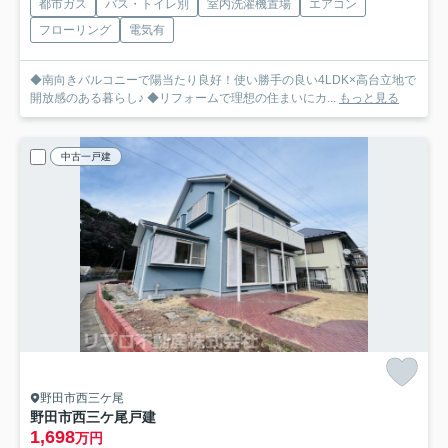
都市ガス
バス・トイレ別
室内洗濯機置場
エアコン
フローリング
電気有
◆南向きバルコニーで陽当たり良好！使い勝手の良い4LDK×高台立地で
開放感のある暮らし♪ ◆リフォームで理想の住まいにカ...
もっと見る
中古一戸建
野田市西三ケ尾
野田市西三ケ尾戸建
1,698
万円