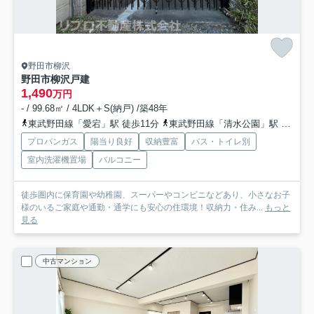
野田市柳沢
野田市柳沢戸建
1,490
万円
- / 99.68㎡ / 4LDK＋S(納戸) /築48年
東武野田線「愛宕」駅 徒歩11分
東武野田線「清水公園」駅 徒歩15分
プロパンガス
陽当り良好
収納豊富
バス・トイレ別
室内洗濯機置場
バルコニー
徒歩圏内に保育園や幼稚園、スーパーやコンビニなどあり、小さなお子
様のいるご家庭や通勤・通学にも安心の住環境！収納力・住み...
もっと
見る
中古マンション