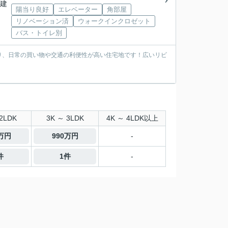
階建
陽当り良好
エレベーター
角部屋
リノベーション済
ウォークインクロゼット
バス・トイレ別
り、日常の買い物や交通の利便性が高い住宅地です！広いリビ
2LDK
3K ～ 3LDK
4K ～ 4LDK以上
0万円
990万円
-
件
1件
-