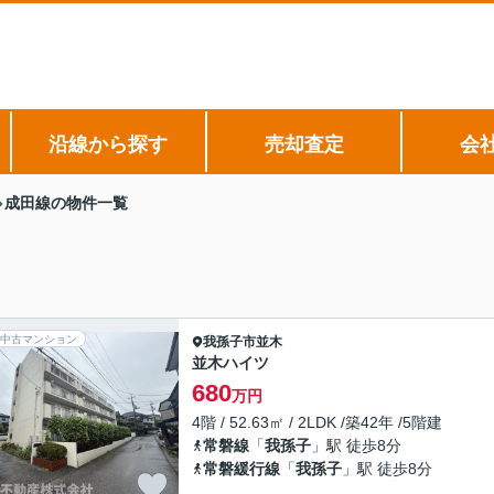
沿線から探す
売却査定
会
成田線の物件一覧
中古マンション
我孫子市
並木
並木ハイツ
680
万円
4階 / 52.63㎡ / 2LDK /築42年 /5階建
常磐線
「
我孫子
」駅 徒歩8分
常磐緩行線
「
我孫子
」駅 徒歩8分