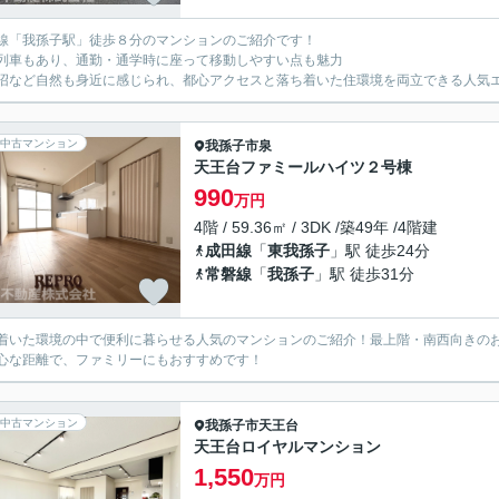
線「我孫子駅」徒歩８分のマンションのご紹介です！
列車もあり、通勤・通学時に座って移動しやすい点も魅力
沼など自然も身近に感じられ、都心アクセスと落ち着いた住環境を両立できる人気
中古マンション
我孫子市
泉
天王台ファミールハイツ２号棟
990
万円
4階 / 59.36㎡ / 3DK /築49年 /4階建
成田線
「
東我孫子
」駅 徒歩24分
常磐線
「
我孫子
」駅 徒歩31分
着いた環境の中で便利に暮らせる人気のマンションのご紹介！最上階・南西向きの
心な距離で、ファミリーにもおすすめです！
中古マンション
我孫子市
天王台
天王台ロイヤルマンション
1,550
万円