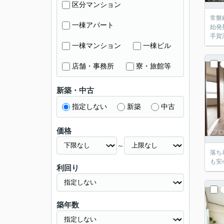
区分マンション
常磐
一棟アパート
始発
手賀
一棟マンション
一棟ビル
店舗・事務所
寮・旅館等
新築・中古
指定しない
新築
中古
価格
～
落ち
も安
利回り
築年数