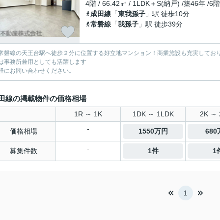
4階 / 66.42㎡ / 1LDK＋S(納戸) /築46年 /6
成田線
「
東我孫子
」駅 徒歩10分
常磐線
「
我孫子
」駅 徒歩39分
常磐線の天王台駅へ徒歩２分に位置する好立地マンション！商業施設も充実してお
は事務所兼用としても活躍します
軽にお問い合わせください。
田線の掲載物件の価格相場
1R ～ 1K
1DK ～ 1LDK
2K ～ 
-
価格相場
1550万円
68
-
募集件数
1件
1
1