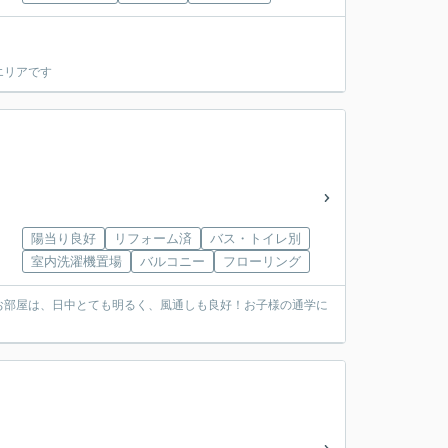
エリアです
陽当り良好
リフォーム済
バス・トイレ別
室内洗濯機置場
バルコニー
フローリング
お部屋は、日中とても明るく、風通しも良好！お子様の通学に