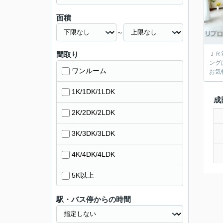
面積
～
間取り
ＪＲ
ング
ワンルーム
お気
1K/1DK/1LDK
成
2K/2DK/2LDK
3K/3DK/3LDK
4K/4DK/4LDK
5K以上
駅・バス停からの時間