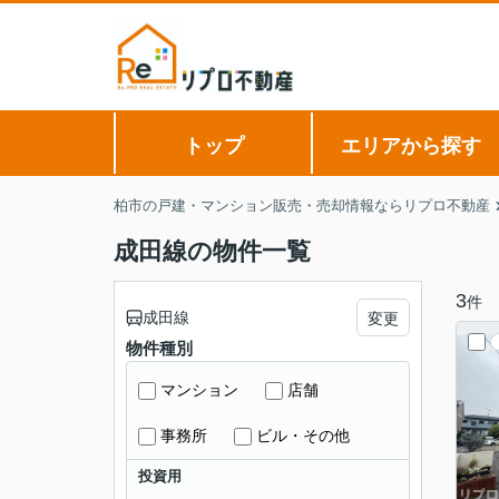
トップ
エリアから探す
柏市の戸建・マンション販売・売却情報ならリプロ不動産
成田線の物件一覧
3
件
成田線
変更
物件種別
マンション
店舗
事務所
ビル・その他
投資用