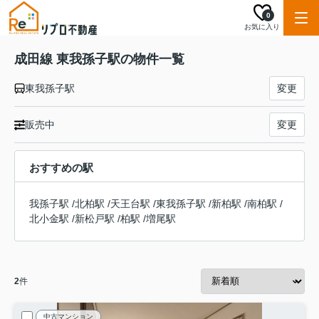
0
お気に入り
成田線 東我孫子駅の物件一覧
東我孫子駅
変更
販売中
変更
おすすめの駅
我孫子駅
/
北柏駅
/
天王台駅
/
東我孫子駅
/
新柏駅
/
南柏駅
/
北小金駅
/
新松戸駅
/
柏駅
/
増尾駅
2
件
中古マンション