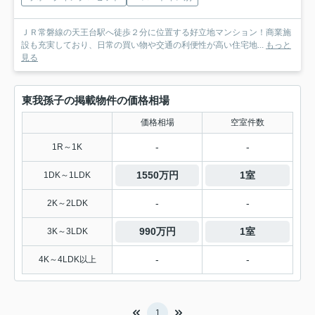
ＪＲ常磐線の天王台駅へ徒歩２分に位置する好立地マンション！商業施
設も充実しており、日常の買い物や交通の利便性が高い住宅地...
もっと
見る
東我孫子の掲載物件の価格相場
価格相場
空室件数
-
-
1R～1K
1550万円
1室
1DK～1LDK
-
-
2K～2LDK
990万円
1室
3K～3LDK
-
-
4K～4LDK以上
1