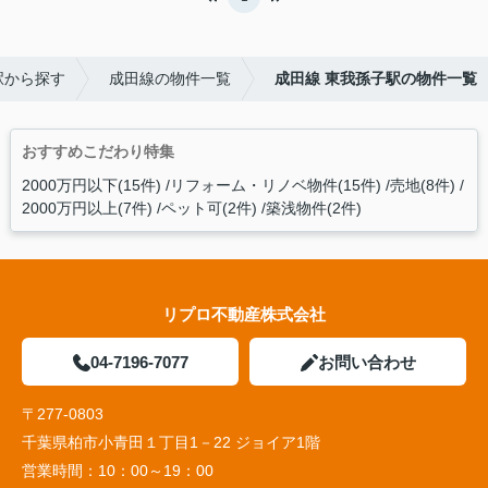
駅から探す
成田線の物件一覧
成田線 東我孫子駅の物件一覧
おすすめこだわり特集
2000万円以下(15件)
リフォーム・リノベ物件(15件)
売地(8件)
2000万円以上(7件)
ペット可(2件)
築浅物件(2件)
リプロ不動産株式会社
04-7196-7077
お問い合わせ
〒277-0803
千葉県柏市小青田１丁目1－22 ジョイア1階
営業時間：
10：00～19：00