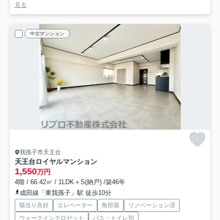
見る
中古マンション
我孫子市天王台
天王台ロイヤルマンション
1,550
万円
4階 / 66.42㎡ / 1LDK＋S(納戸) /築46年
成田線「東我孫子」駅 徒歩10分
陽当り良好
エレベーター
角部屋
リノベーション済
ウォークインクロゼット
バス・トイレ別