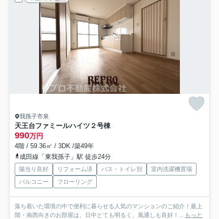
我孫子市泉
天王台ファミールハイツ２号棟
990
万円
4階 / 59.36㎡ / 3DK /築49年
成田線「東我孫子」駅 徒歩24分
陽当り良好
リフォーム済
バス・トイレ別
室内洗濯機置場
バルコニー
フローリング
落ち着いた環境の中で便利に暮らせる人気のマンションのご紹介！最上
階・南西向きのお部屋は、日中とても明るく、風通しも良好！...
もっと