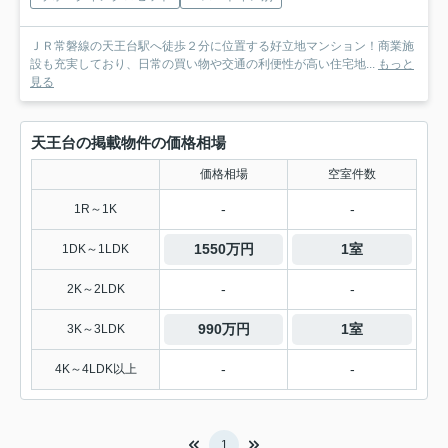
ＪＲ常磐線の天王台駅へ徒歩２分に位置する好立地マンション！商業施
設も充実しており、日常の買い物や交通の利便性が高い住宅地...
もっと
見る
天王台の掲載物件の価格相場
価格相場
空室件数
-
-
1R～1K
1550万円
1室
1DK～1LDK
-
-
2K～2LDK
990万円
1室
3K～3LDK
-
-
4K～4LDK以上
1