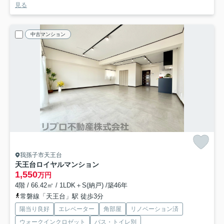
見る
中古マンション
我孫子市天王台
天王台ロイヤルマンション
1,550
万円
4階 / 66.42㎡ / 1LDK＋S(納戸) /築46年
常磐線「天王台」駅 徒歩3分
陽当り良好
エレベーター
角部屋
リノベーション済
ウォークインクロゼット
バス・トイレ別