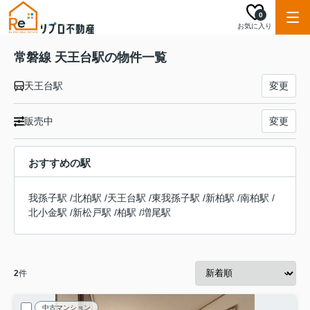
0
お気に入り
常磐線 天王台駅の物件一覧
天王台駅
変更
販売中
変更
おすすめの駅
我孫子駅
/
北柏駅
/
天王台駅
/
東我孫子駅
/
新柏駅
/
南柏駅
/
北小金駅
/
新松戸駅
/
柏駅
/
増尾駅
2
件
中古マンション