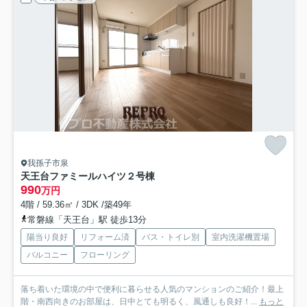
我孫子市泉
天王台ファミールハイツ２号棟
990
万円
4階 / 59.36㎡ / 3DK /築49年
常磐線「天王台」駅 徒歩13分
陽当り良好
リフォーム済
バス・トイレ別
室内洗濯機置場
バルコニー
フローリング
落ち着いた環境の中で便利に暮らせる人気のマンションのご紹介！最上
階・南西向きのお部屋は、日中とても明るく、風通しも良好！...
もっと