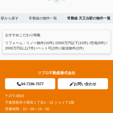
・駅から探す
常磐線の物件一覧
常磐線 天王台駅の物件一覧
おすすめこだわり特集
リフォーム・リノベ物件(16件)
2000万円以下(15件)
売地(8件)
2000万円以上(7件)
ペット可(2件)
築浅物件(2件)
リプロ不動産株式会社
04-7196-7077
お問い合わせ
〒277-0803
千葉県柏市小青田１丁目1－22 ジョイア1階
営業時間：
10：00～19：00