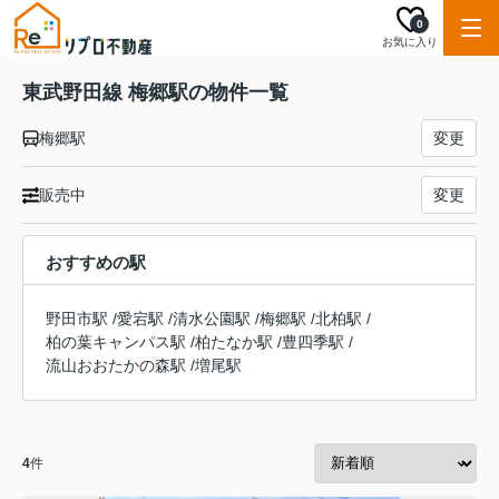
0
お気に入り
東武野田線 梅郷駅の物件一覧
梅郷駅
変更
販売中
変更
おすすめの駅
野田市駅
/
愛宕駅
/
清水公園駅
/
梅郷駅
/
北柏駅
/
柏の葉キャンパス駅
/
柏たなか駅
/
豊四季駅
/
流山おおたかの森駅
/
増尾駅
4
件