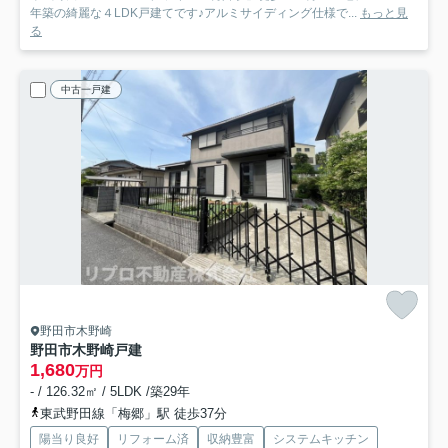
年築の綺麗な４LDK戸建てです♪アルミサイディング仕様で...
もっと見
る
中古一戸建
野田市木野崎
野田市木野崎戸建
1,680
万円
- / 126.32㎡ / 5LDK /築29年
東武野田線「梅郷」駅 徒歩37分
陽当り良好
リフォーム済
収納豊富
システムキッチン