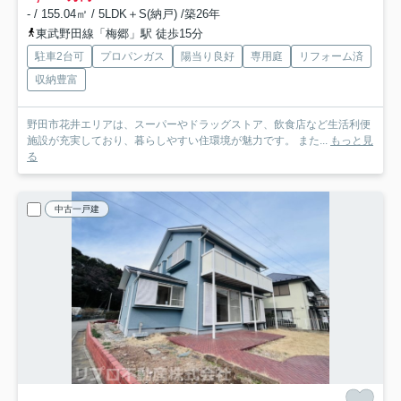
- / 155.04㎡ / 5LDK＋S(納戸) /築26年
東武野田線「梅郷」駅 徒歩15分
駐車2台可
プロパンガス
陽当り良好
専用庭
リフォーム済
収納豊富
野田市花井エリアは、スーパーやドラッグストア、飲食店など生活利便
施設が充実しており、暮らしやすい住環境が魅力です。 また...
もっと見
る
中古一戸建