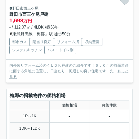
野田市西三ケ尾
野田市西三ケ尾戸建
1,698
万円
- / 112.07㎡ / 4LDK /築38年
東武野田線「梅郷」駅 徒歩50分
都市ガス
陽当り良好
リフォーム済
収納豊富
システムキッチン
バス・トイレ別
内外装リフォーム済の４ＬＤＫ戸建のご紹介です！６．０ｍの前面道路
に面する角地に位置し、日当たり・風通しの良い住宅です！先...
もっと
見る
梅郷の掲載物件の価格相場
価格相場
募集件数
-
-
1R～1K
-
-
1DK～1LDK