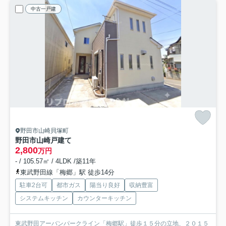
中古一戸建
野田市山崎貝塚町
野田市山崎戸建て
2,800
万円
- / 105.57㎡ / 4LDK /築11年
東武野田線「梅郷」駅 徒歩14分
駐車2台可
都市ガス
陽当り良好
収納豊富
システムキッチン
カウンターキッチン
東武野田アーバンパークライン「梅郷駅」徒歩１５分の立地、２０１５