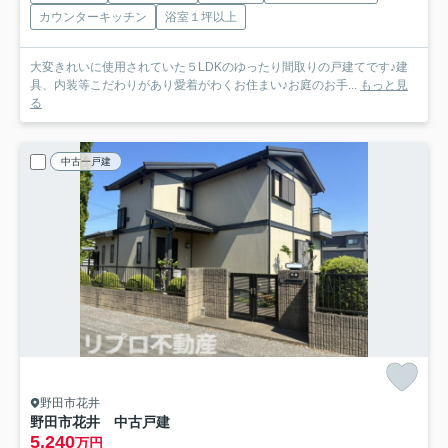
カウンターキッチン
浴室１坪以上
大変きれいに使用されていた５LDKのゆったり間取りの戸建てです♪建
具、内装等こだわりがあり愛着がわくお住まい♪お庭のお手...
もっと見
る
中古一戸建
野田市花井
野田市花井 中古戸建
5,240
万円