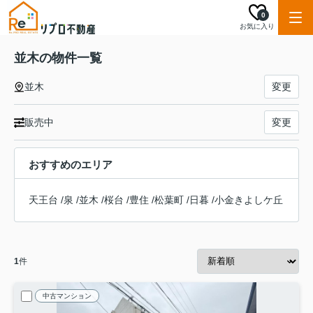
0
お気に入り
並木の物件一覧
並木
変更
販売中
変更
おすすめのエリア
天王台
/
泉
/
並木
/
桜台
/
豊住
/
松葉町
/
日暮
/
小金きよしケ丘
1
件
中古マンション