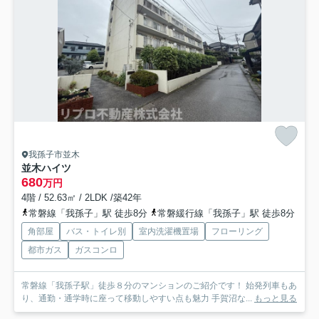
我孫子市並木
並木ハイツ
680
万円
4階 / 52.63㎡ / 2LDK /築42年
常磐線「我孫子」駅 徒歩8分
常磐緩行線「我孫子」駅 徒歩8分
角部屋
バス・トイレ別
室内洗濯機置場
フローリング
都市ガス
ガスコンロ
常磐線「我孫子駅」徒歩８分のマンションのご紹介です！ 始発列車もあ
り、通勤・通学時に座って移動しやすい点も魅力 手賀沼な...
もっと見る