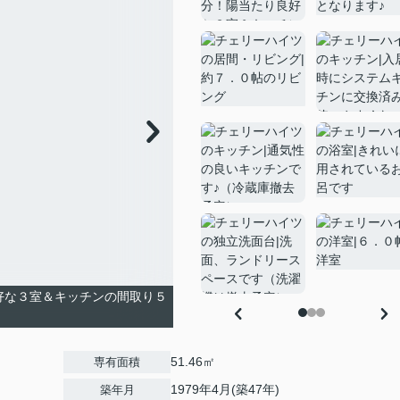
好な３室＆キッチンの間取り５
51.46㎡
専有面積
1979年4月(築47年)
築年月