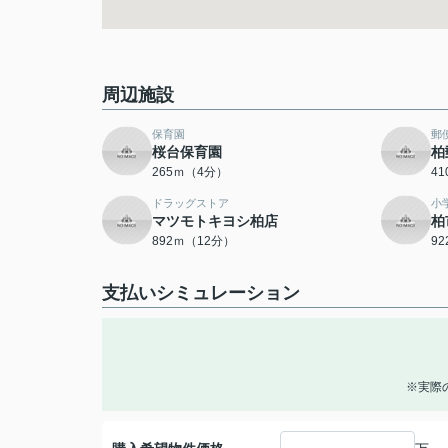
周辺施設
保育園
郵
桜台保育園
柏
265ｍ（4分）
4
ドラッグストア
小
マツモトキヨシ柏店
柏
892ｍ（12分）
9
支払いシミュレーション
※実際