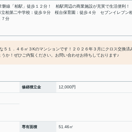
常磐線「柏駅」徒歩１２分！
柏駅周辺の商業施設が充実で生活便利！
市立柏第二中学校：徒歩９分
桜台保育園：徒歩４分
セブンイレブン
１７分
な５１．４６㎡３Kのマンションです！２０２６年３月にクロス交換済
ょうか！ぜひご内覧ください。お問い合わせお待ちしております♪
12,000円
修繕積立金
51.46㎡
専有面積