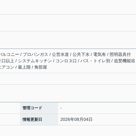
ルコニー / プロパンガス / 公営水道 / 公共下水 / 電気有 / 照明器具付
ロ２口以上 / システムキッチン / コンロ３口 / バス・トイレ別 / 追焚機能浴
エアコン / 最上階 / 角部屋
-
管理コード
2026年08月04日
情報更新日