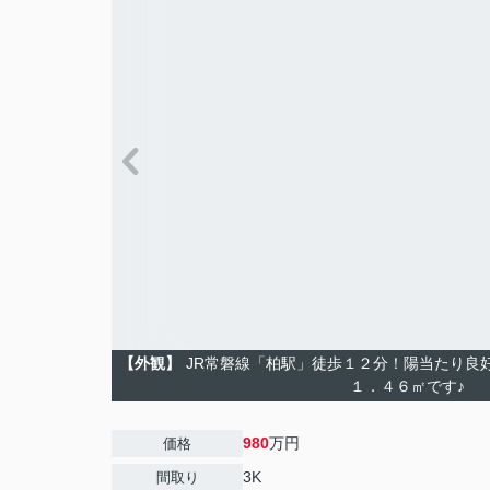
【外観】
JR常磐線「柏駅」徒歩１２分！陽当たり良
１．４６㎡です♪
980
万円
価格
3K
間取り