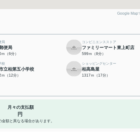
Google Ma
便局
コンビニエンスストア
郵便局
ファミリーマート東上町店
10ｍ（6分）
599ｍ（8分）
学校
ショッピングセンター
市立柏第五小学校
柏高島屋
22ｍ（12分）
1317ｍ（17分）
月々の支払額
円
の金額と異なる場合があります。