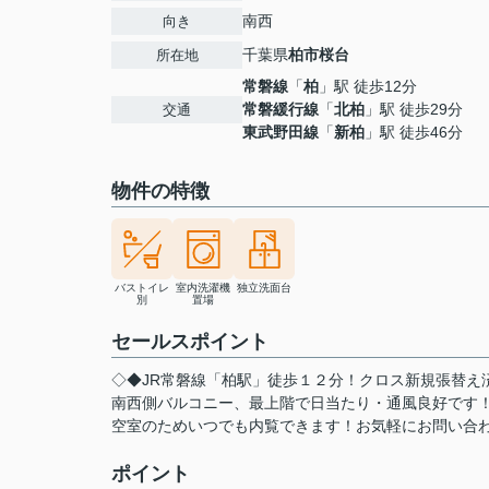
南西
向き
千葉県
柏市
桜台
所在地
常磐線
「
柏
」駅 徒歩12分
常磐緩行線
「
北柏
」駅 徒歩29分
交通
東武野田線
「
新柏
」駅 徒歩46分
物件の特徴
バストイレ
室内洗濯機
独立洗面台
別
置場
セールスポイント
◇◆JR常磐線「柏駅」徒歩１２分！クロス新規張替え
南西側バルコニー、最上階で日当たり・通風良好です
空室のためいつでも内覧できます！お気軽にお問い合わ
ポイント