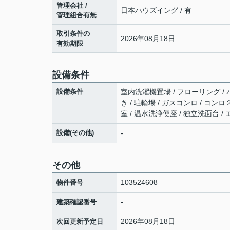
管理会社 /
日本ハウズイング / 有
管理組合有無
取引条件の
2026年08月18日
有効期限
設備条件
設備条件
室内洗濯機置場 / フローリング / バ
き / 駐輪場 / ガスコンロ / コン
室 / 温水洗浄便座 / 独立洗面台 / 
設備(その他)
-
その他
103524608
物件番号
-
建築確認番号
2026年08月18日
次回更新予定日