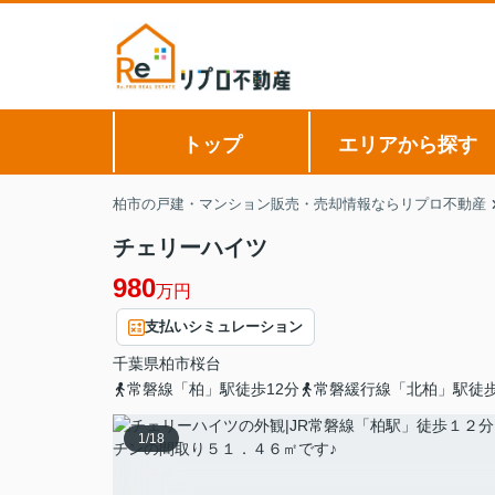
トップ
エリアから探す
柏市の戸建・マンション販売・売却情報ならリプロ不動産
チェリーハイツ
980
万円
支払いシミュレーション
千葉県
柏市
桜台
常磐線「柏」駅徒歩12分
常磐緩行線「北柏」駅徒歩
1
/
18