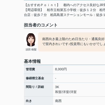
【おすすめＰｏｉｎｔ】
都内へのアクセス良好なJR
【周辺環境】
柏市立柏第五小学校：徒歩１２分
柏
台店：徒歩７分
柏高島屋ステーションモール：徒歩
担当者のコメント
南西向き最上階のため日当たり・通風良好
で室内きれいです♪投資用にもいかがでし
須田 樹梨
基本情報
8,000円
管理費
-
修繕積立基金
間取り / 詳細
3K
和室
/
洋室
/
洋室
南西
向き