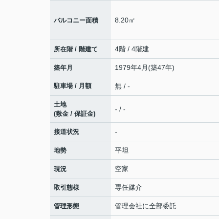
8.20㎡
バルコニー面積
4階 / 4階建
所在階 / 階建て
1979年4月(築47年)
築年月
駐車場 / 月額
無 / -
土地
- / -
(敷金 / 保証金)
-
接道状況
平坦
地勢
空家
現況
専任媒介
取引態様
管理会社に全部委託
管理形態