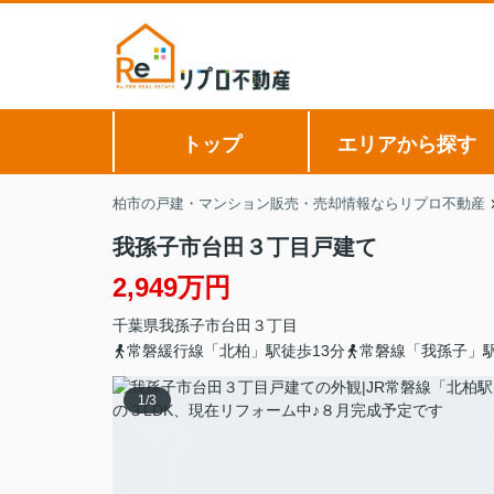
トップ
エリアから探す
柏市の戸建・マンション販売・売却情報ならリプロ不動産
我孫子市台田３丁目戸建て
2,949万円
千葉県
我孫子市
台田
３丁目
常磐緩行線「北柏」駅徒歩13分
常磐線「我孫子」駅
1
/
3