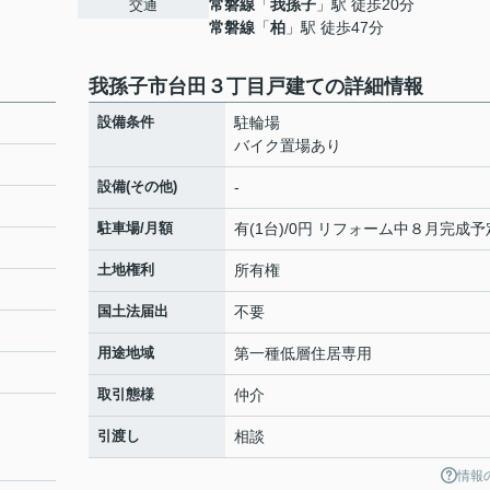
常磐線
「
我孫子
」駅 徒歩20分
交通
常磐線
「
柏
」駅 徒歩47分
我孫子市台田３丁目戸建ての詳細情報
設備条件
駐輪場
バイク置場あり
設備(その他)
-
駐車場/月額
有(1台)/0円 リフォーム中８月完成予
土地権利
所有権
国土法届出
不要
用途地域
第一種低層住居専用
取引態様
仲介
引渡し
相談
情報