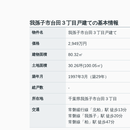
我孫子市台田３丁目戸建ての基本情報
物件名
我孫子市台田３丁目戸建て
価格
2,949万円
建物面積
80.32㎡
土地面積
30.26坪(100.05㎡)
築年月
1997年3月（築29年）
総戸数
-
所在地
千葉県
我孫子市
台田
３丁目
交通
常磐緩行線
「
北柏
」駅 徒歩13分
常磐線
「
我孫子
」駅 徒歩20分
常磐線
「
柏
」駅 徒歩47分