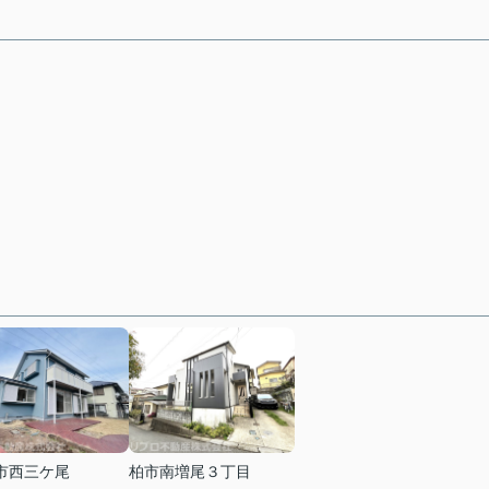
市西三ケ尾
柏市南増尾３丁目