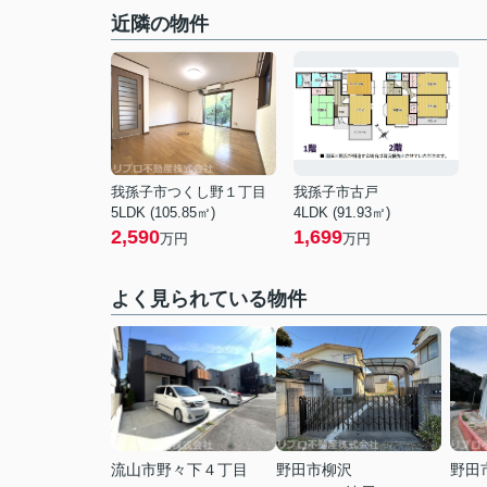
近隣の物件
我孫子市つくし野１丁目
我孫子市古戸
5LDK (105.85㎡)
4LDK (91.93㎡)
2,590
1,699
万円
万円
よく見られている物件
流山市野々下４丁目
野田市柳沢
野田