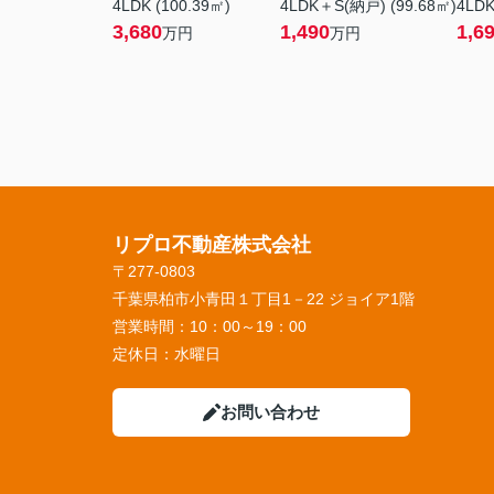
4LDK (100.39㎡)
4LDK＋S(納戸) (99.68㎡)
4LDK
3,680
1,490
1,6
万円
万円
リプロ不動産株式会社
〒277-0803
千葉県柏市小青田１丁目1－22 ジョイア1階
営業時間：
10：00～19：00
定休日：
水曜日
お問い合わせ