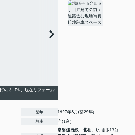
街の３LDK、現在リフォーム中
1997年3月(築29年)
築年
有(1台)
駐車
常磐緩行線
「
北柏
」駅 徒歩13分