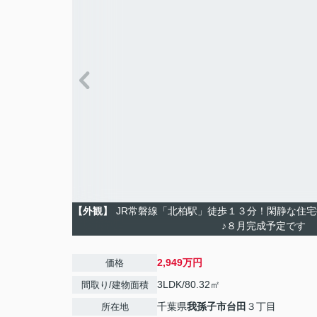
【外観】
JR常磐線「北柏駅」徒歩１３分！閑静な住宅
♪８月完成予定です
2,949万円
価格
3LDK/80.32㎡
間取り/建物面積
千葉県
我孫子市
台田
３丁目
所在地