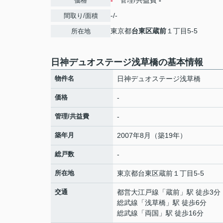
-
管理/共益費
-
価格
-/-
間取り/面積
東京都
台東区
蔵前
１丁目5-5
所在地
日神デュオステージ浅草橋の基本情報
物件名
日神デュオステージ浅草橋
価格
-
管理/共益費
-
築年月
2007年8月（築19年）
総戸数
-
所在地
東京都
台東区
蔵前
１丁目5-5
交通
都営大江戸線
「
蔵前
」駅 徒歩3分
総武線
「
浅草橋
」駅 徒歩6分
総武線
「
両国
」駅 徒歩16分