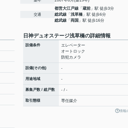
2007年8月(築19年)
築年
都営大江戸線
「
蔵前
」駅 徒歩3分
総武線
「
浅草橋
」駅 徒歩6分
交通
総武線
「
両国
」駅 徒歩16分
日神デュオステージ浅草橋の詳細情報
設備条件
エレベーター
オートロック
防犯カメラ
設備(その他)
-
用途地域
-
募集戸数 / 総戸数
- / -
取引態様
専任媒介
情報