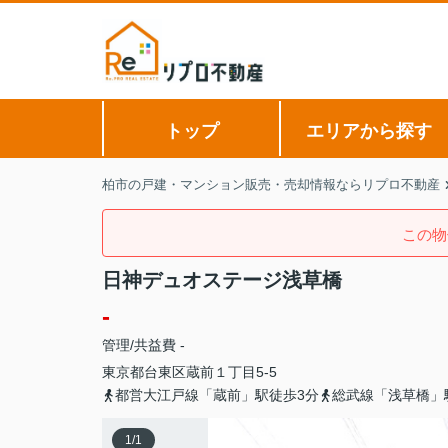
トップ
エリアから探す
柏市の戸建・マンション販売・売却情報ならリプロ不動産
この物
日神デュオステージ浅草橋
-
管理/共益費 -
東京都
台東区
蔵前
１丁目5-5
都営大江戸線「蔵前」駅徒歩3分
総武線「浅草橋」
1
/
1